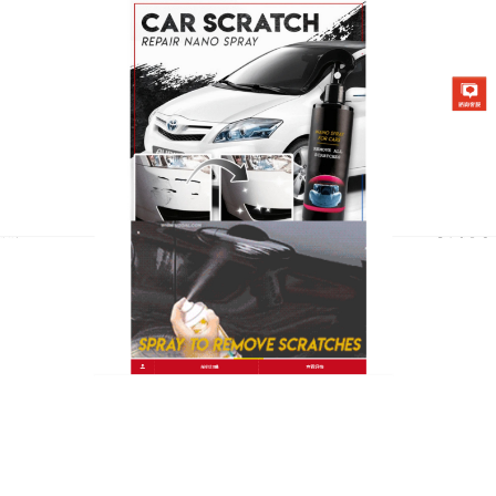
台灣汽車劃痕修補劑專賣店
汽車修補神器
汽車修補神器
隨意用幹布擦拭車輛:上光蠟等車漆護理
用品質量太差及經常使用拋光蠟等。二、漆面銹蝕護
理車身外表銹蝕的原因主要是金屬與外界直接接觸。
除了常見的碰撞、刮傷、長期停放生銹以外，還有行
車時輪胎彈起的小石塊造成的碰撞，會使漆而出現壹
個個剝落的小點，產生小銹斑，對於已經嚴重生銹的
部件，要使用神器防銹劑來清除鐵銹。
汽車修補神器塗裝工藝由漆前表面處理，塗布和幹燥
等三個基本工序組成，有時也將塗料在被塗物表面擴