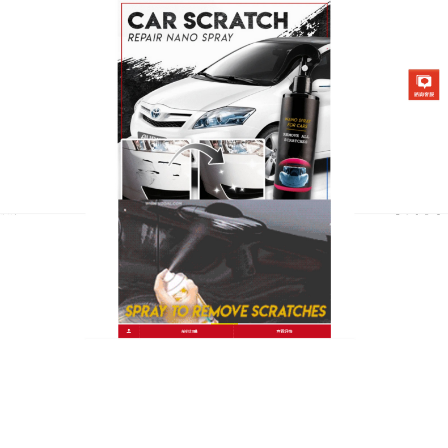
台灣汽車劃痕修補劑專賣店
汽車刮傷修補筆讓每一次催動
油門出發，都伴隨著新車般的
自信與驕傲
在這個萬物皆漲的時代，養車成本越來越高，車身一
旦不小心刮傷，動輒數千元的局部烤漆費用真的讓人
吃不消，身為精打細算的聰明車主，你需要更有效率
的解決方案！這款
汽車刮傷修補筆
是目前市面上公認
最省錢的車漆修復方式，它採用高純度的原廠對色漆
料，不僅能有效遮蓋顯眼的白色刮痕，更能提供出色