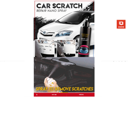
台灣汽車劃痕修補劑專賣店
月份:
2023 年 9 月
汽車劃痕修補筆守護漆面的戰
痕衛士，去除頑固污漬輕鬆搞
定
即便是注意也不能完全避免，所以針對汽車劃痕這種
問題，
汽車劃痕修補筆
直接塗在刮痕上，靜置風乾再