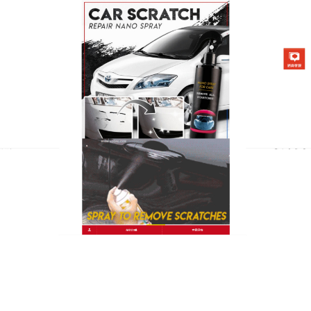
台灣汽車劃痕修補劑專賣店
月份:
2024 年 7 月
劃痕修補筆使用也很簡單，修
復漆面、呵護車漆
不管是剛拿到駕照的新手司機還是經驗豐富的老司機
在開車的時候難免會出現磕磕碰碰，導致車身外觀被
蹭，雖然汽車掉漆不會對車的安全性能有影響，但會