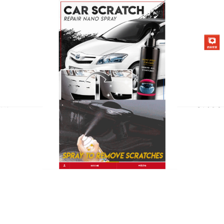
台灣汽車劃痕修補劑專賣店
月份:
2021 年 12 月
汽車劃痕修補筆不僅能修復劃
痕，也起到上光保養、强力去
污等奇效
車子行駛在路上，總會遇見各種刮蹭、碰撞，車漆受
傷在所難免，那麼車漆如果被刮了應該如何處理呢？