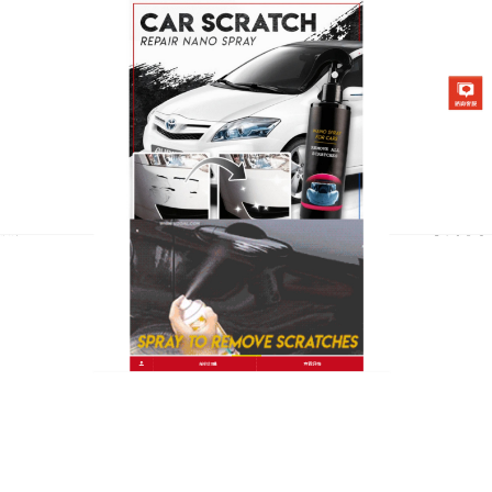
台灣汽車劃痕修補劑專賣店
月份:
2022 年 8 月
汽車劃痕修補筆可說是久未清
洗、常受風吹雨打的愛車救星
輕微刮花的漆面損傷部位是在面漆的表層，可以通過
打蠟完全修復，
汽車劃痕修補筆
的臘質好沾取也好推
展，在磨除老舊蠟層和粗糙顆粒時，還能順便為車身