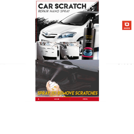
台灣汽車劃痕修補劑專賣店
月份:
2026 年 3 月
汽車劃痕修補筆精準配色修
復，車漆煥然一新
車輛的細小划痕、掉漆點，是每位車主的困擾，送修
划不來，不管又影響美觀，這款
汽車劃痕修補筆
以專
業調色技術還原原廠車漆，色澤飽滿還原度高，只需